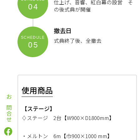
仕上げ、音響、紅白幕の設営 そ
04
の後式典が開催
撤去日
式典終了後、全撤去
05
使用商品
お問合せ
【ステージ】
♢ステージ 2台【W900×D1800mm】
・メルトン 6m【巾900×1000 mm】