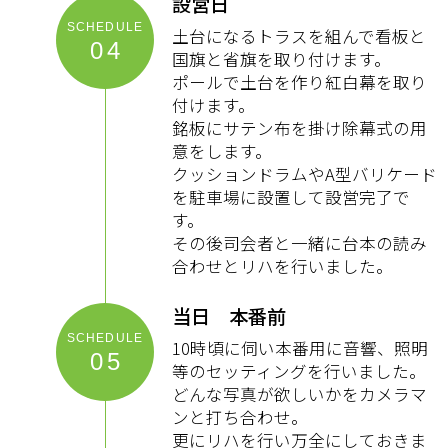
設営日
土台になるトラスを組んで看板と
04
国旗と省旗を取り付けます。
ポールで土台を作り紅白幕を取り
付けます。
銘板にサテン布を掛け除幕式の用
意をします。
クッションドラムやA型バリケード
を駐車場に設置して設営完了で
す。
その後司会者と一緒に台本の読み
合わせとリハを行いました。
当日 本番前
10時頃に伺い本番用に音響、照明
05
等のセッティングを行いました。
どんな写真が欲しいかをカメラマ
ンと打ち合わせ。
更にリハを行い万全にしておきま