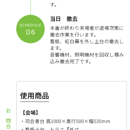
す。
当日 撤去
本番が終わり来場者が退場次第に
06
撤去作業を行います。
看板、紅白幕を外し土台の撤去し
ます。
音響機材、照明機材を回収し積み
込み撤去完了です。
使用商品
【会場】
お問合せ
・司会者台 高1000×奥行500×幅530mm
・看板土台 トラス【外寸