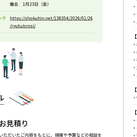
撤去 1月23日（金）
・
・
ンク
https://shokuhin.net/138354/2026/01/26
・
/ryutu/orosi/
・
・
・
・
・
ル
・
・
お見積り
・
いただいたご内容をもとに、規模や予算などの相談を
・