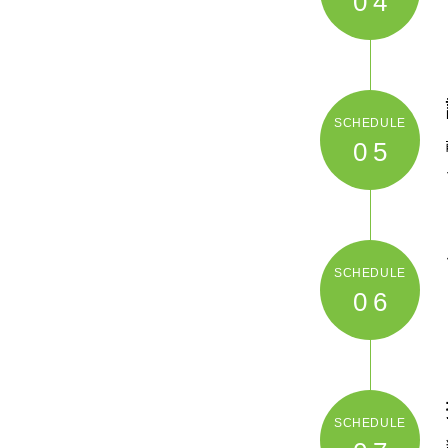
04
05
06