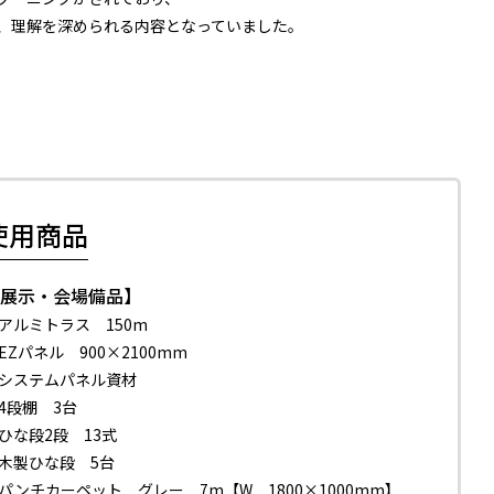
、理解を深められる内容となっていました。
。
使用商品
【展示・会場備品】
アルミトラス 150m
EZパネル 900×2100mm
システムパネル資材
4段棚 3台
ひな段2段 13式
木製ひな段 5台
パンチカーペット グレー 7m【W 1800×1000mm】