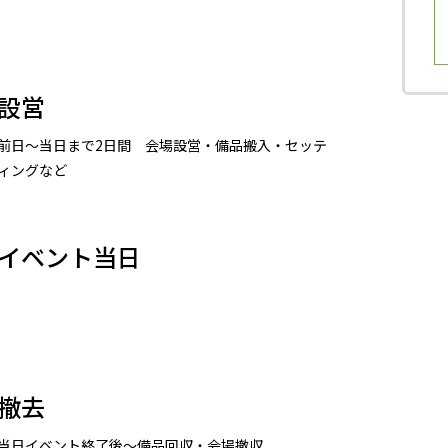
設営
前日～当日まで2日間 会場設営・備品搬入・セッテ
ィングなど
イベント当日
撤去
当日イベント終了後～備品回収・会場撤収