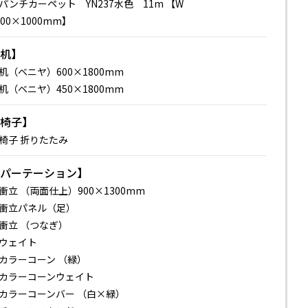
パンチカーペット YN237水色 11m 【W
800×1000mm】
【机】
机（ベニヤ）600×1800mm
机（ベニヤ）450×1800mm
【椅子】
椅子 折りたたみ
【パーテーション】
衝立 （両面仕上）900×1300mm
衝立パネル（足）
衝立 （つなぎ）
ウェイト
カラーコーン （緑）
カラーコーンウェイト
カラーコーンバー （白×緑）