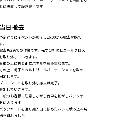
とに設置して設営完了です。
当日撤去
予定通りにイベントが終了し16:00から撤去開始で
す。
撤去も2名での作業です。先ずは机のビニールクロス
を取り外していきます。
台車の上に机と衝立パネルを積み重ねます。
その上に椅子とベルトリールパーテーションを載せて
固定します。
ブルーシートを取り外し撤去は完了。
搬出していきます。
一般のお客様に注意しながら台車を転がしバックヤー
ドに入ります。
バックヤードを通り搬入口に停めたバンに積み込み現
場を離れました。