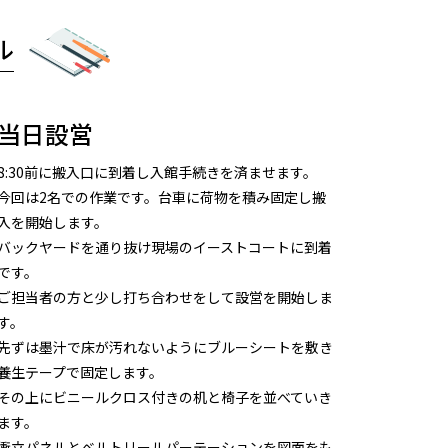
ル
当日設営
8:30前に搬入口に到着し入館手続きを済ませます。
今回は2名での作業です。台車に荷物を積み固定し搬
入を開始します。
バックヤードを通り抜け現場のイーストコートに到着
です。
ご担当者の方と少し打ち合わせをして設営を開始しま
す。
先ずは墨汁で床が汚れないようにブルーシートを敷き
養生テープで固定します。
その上にビニールクロス付きの机と椅子を並べていき
ます。
衝立パネルとベルトリールパーテーションを図面をも