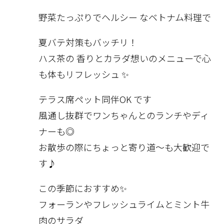
野菜たっぷり
で
ヘルシー
な
ベトナム料理
で
夏バテ対策
もバッチリ！
ハス茶の
香りとカラダ想いのメニューで心
も体もリフレッシュ ✨
テラス席ペット同伴OK
です
風通し抜群でワンちゃんとのランチやディ
ナーも◎
お散歩の際にちょっと寄り道～も大歓迎で
す♪
この季節におすすめ✨
フォーランや
フレッシュライムとミント
牛
肉のサラダ