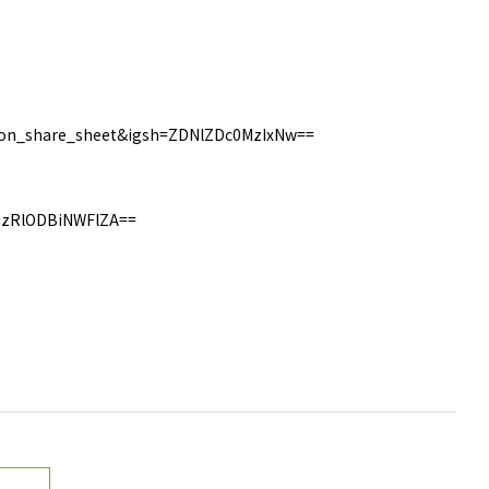
tton_share_sheet&igsh=ZDNlZDc0MzIxNw==
=MzRlODBiNWFlZA==