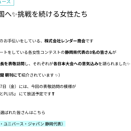
ュース
国へ✨挑戦を続ける女性たち
のお手伝いをしている、
株式会社レンダー商会
です
ートをしている各女性コンテストの
静岡県代表の3名の皆さん
が
長を表敬訪問
し、それぞれが
各日本大会への意気込み
を語られました✨
聞 朝刊にて
紹介されています ✨）
27日（金）には、今回の表敬訪問の模様が
PLUS』 にて放送予定です❣
て選ばれた皆さんはこちら
・ユニバース・ジャパン 静岡代表）