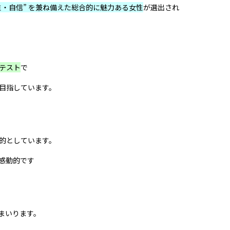
性・自信” を兼ね備えた総合的に魅力ある女性
が選出
され
テスト
で
目指しています。
。
的としています。
感動的です
まいります。