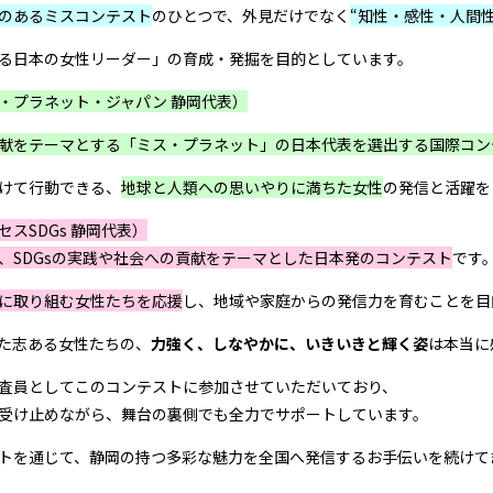
のあるミスコンテスト
のひとつで、外見だけでなく
“知性・感性・人間
る日本の女性リーダー」の育成・発掘を目的としています。
・プラネット・ジャパン 静岡代表）
献をテーマとする「ミス・プラネット」の日本代表を選出する国際コン
けて行動できる、
地球と人類への思いやりに満ちた女性
の発信と活躍を
セスSDGs 静岡代表）
、SDGsの実践や社会への貢献をテーマとした日本発のコンテスト
です
に取り組む女性たちを応援
し、地域や家庭からの発信力を育むことを目
た志ある女性たちの、
力強く、しなやかに、いきいきと輝く姿
は本当に
査員としてこのコンテストに参加させていただいており、
受け止めながら、舞台の裏側でも全力でサポートしています。
トを通じて、静岡の持つ多彩な魅力を全国へ発信するお手伝いを続けて