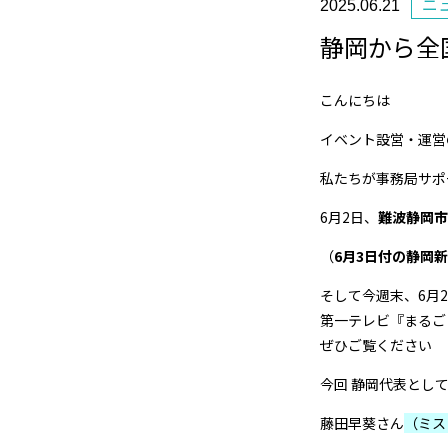
ニ
2025.06.21
静岡から全
こんにちは
イベント設営・運営
私たちが事務局サポ
6月2日、
難波静岡市
（
6月3日付の静岡新
そして今週末、6月
第一テレビ『まるごと
ぜひご覧ください
今回 静岡代表とし
藤田早葵さん
（ミス