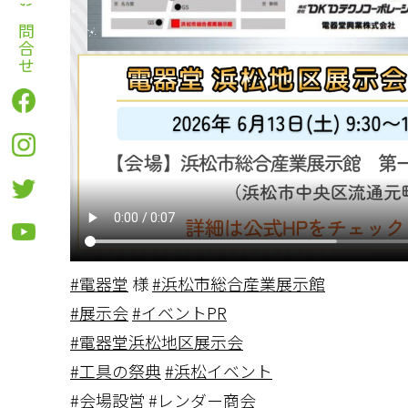
お問合せ
#電器堂
様
#浜松市総合産業展示館
#展示会
#イベントPR
#電器堂浜松地区展示会
#工具の祭典
#浜松イベント
#会場設営
#レンダー商会